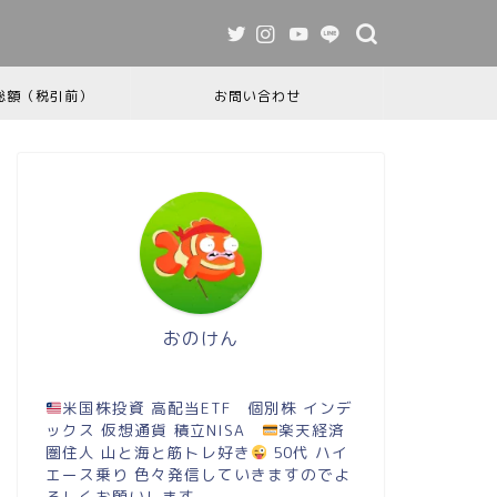
総額（税引前）
お問い合わせ
おのけん
米国株投資 高配当ETF 個別株 インデ
ックス 仮想通貨 積立NISA
楽天経済
圏住人 山と海と筋トレ好き
50代 ハイ
エース乗り 色々発信していきますのでよ
ろしくお願いします。