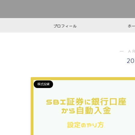
プロフィール
ホ
― A
2
株式投資