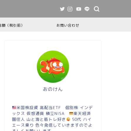
総額（税引前）
お問い合わせ
おのけん
米国株投資 高配当ETF 個別株 インデ
ックス 仮想通貨 積立NISA
楽天経済
圏住人 山と海と筋トレ好き
50代 ハイ
エース乗り 色々発信していきますのでよ
ろしくお願いします。