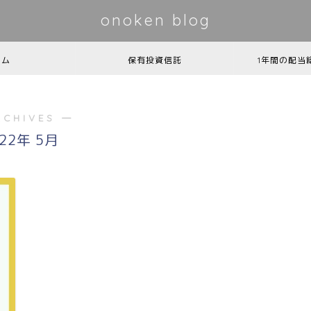
onoken blog
ーム
保有投資信託
1年間の配当
RCHIVES ―
022年 5月