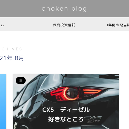
onoken blog
ーム
保有投資信託
1年間の配当
RCHIVES ―
021年 8月
車