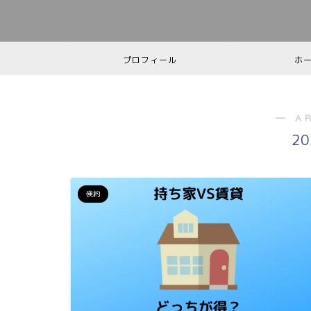
プロフィール
ホ
― A
2
倹約