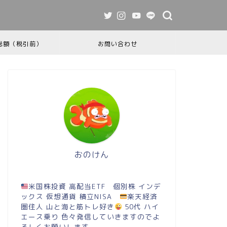
総額（税引前）
お問い合わせ
おのけん
米国株投資 高配当ETF 個別株 インデ
ックス 仮想通貨 積立NISA
楽天経済
圏住人 山と海と筋トレ好き
50代 ハイ
エース乗り 色々発信していきますのでよ
ろしくお願いします。