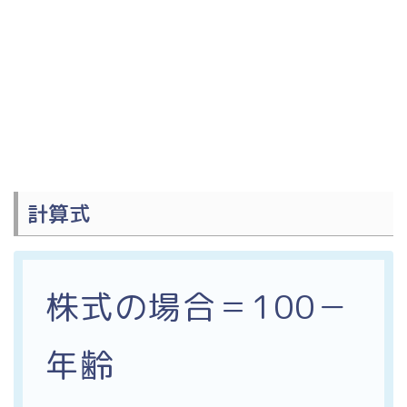
計算式
株式
の場合＝100－
年齢