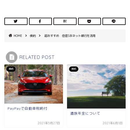
HOME
倹約
超おすすめ 住信SBIネット銀行を活用
RELATED POST
倹約
倹約
PayPayで自動車税納付
遺族年金について
2021年5月27日
2021年6月1日