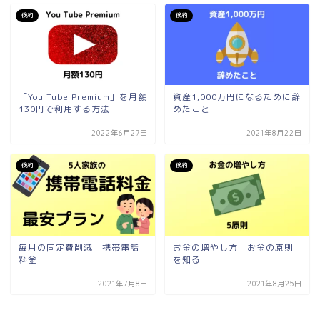
倹約
倹約
「You Tube Premium」を月額
資産1,000万円になるために辞
130円で利用する方法
めたこと
2022年6月27日
2021年8月22日
倹約
倹約
毎月の固定費削減 携帯電話
お金の増やし方 お金の原則
料金
を知る
2021年7月8日
2021年8月25日