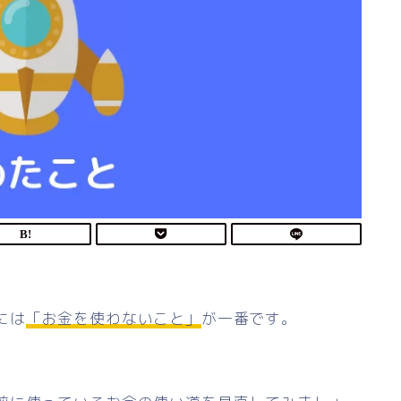
には
「お金を使わないこと」
が一番です。