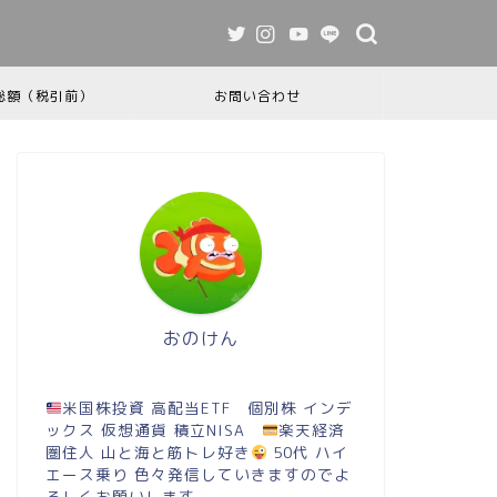
総額（税引前）
お問い合わせ
おのけん
米国株投資 高配当ETF 個別株 インデ
ックス 仮想通貨 積立NISA
楽天経済
圏住人 山と海と筋トレ好き
50代 ハイ
エース乗り 色々発信していきますのでよ
ろしくお願いします。