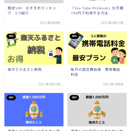
格安SIM おすすめランキン
「You Tube Premium」を月額
グ 5つ紹介
130円で利用する方法
2021年8月8日
2022年6月27日
倹約
倹約
楽天でふるさと納税
毎月の固定費削減 携帯電話
料金
2021年6月12日
2021年7月8日
倹約
倹約