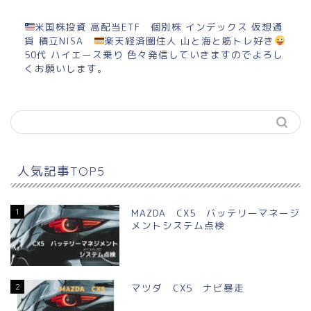
米国株投資 高配当ETF 個別株 インデックス 仮想通
貨 積立NISA
楽天経済圏住人 山と海と筋トレ好き
50代 ハイエース乗り 色々発信していきますのでよろし
くお願いします。
人気記事TOP5
1
MAZDA CX5 バッテリーマネージ
メントシステム点検
2
マツダ CX5 ナビ暴走