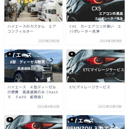
ハイエースのカスタム エア
CX5 カーエアコンが臭い エ
コンフィルター
バポレーター洗浄
2025年2月2日
2024年5月18日
車
車
ハイエース ４型ディーゼル
ETCマイレージサービス
の燃費 高速道路のみ（Hash
９ ５w30 鉱物油）
2026年4月26日
2022年10月10日
車
車