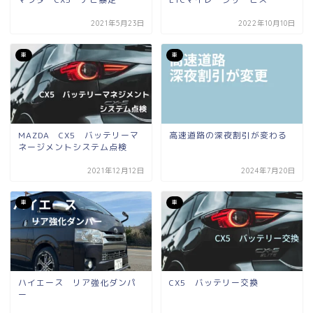
2021年5月23日
2022年10月10日
車
車
MAZDA CX5 バッテリーマ
高速道路の深夜割引が変わる
ネージメントシステム点検
2021年12月12日
2024年7月20日
車
車
ハイエース リア強化ダンパ
CX5 バッテリー交換
ー