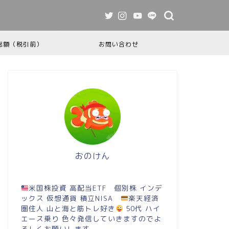
総額（税引前）
お問い合わせ
おのけん
米国株投資 高配当ETF 個別株 インデ
ックス 仮想通貨 積立NISA
楽天経済
圏住人 山と海と筋トレ好き
50代 ハイ
エース乗り 色々発信していきますのでよ
ろしくお願いします。