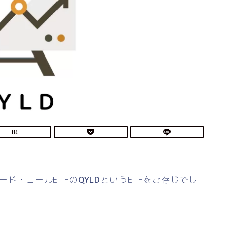
バード・コールETFの
QYLD
というETFをご存じでし