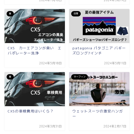
2024年7月18日
2024年5月19日
車
日常
CX5 カーエアコンが臭い エ
patagonia パタゴニア バギー
バポレーター洗浄
ズロング7インチ
2024年5月18日
2024年5月11日
車
サーフィン
CX5の車検費用はいくら？
ウェットスーツの激安ハンガ
ー
2024年3月31日
2024年2月17日