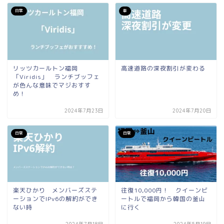
日常
車
リッツカールトン福岡
高速道路の深夜割引が変わる
「Viridis」 ランチブッフェ
が色んな意味でマジおすす
め！
2024年7月23日
2024年7月20日
日常
日常
楽天ひかり メンバーズステ
往復10,000円！ クイーンビ
ーションでIPv6の解約ができ
ートルで福岡から韓国の釜山
ない時
に行く