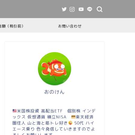
総額（税引前）
お問い合わせ
おのけん
米国株投資 高配当ETF 個別株 インデ
ックス 仮想通貨 積立NISA
楽天経済
圏住人 山と海と筋トレ好き
50代 ハイ
エース乗り 色々発信していきますのでよ
ろしくお願いします。