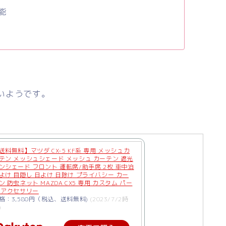
能
いようです。
送料無料】マツダ CX-5 KF系 専用 メッシュカ
テン メッシュシェード メッシュ カーテン 遮光
ンシェード フロント 運転席/助手席 2枚 車中泊
よけ 目隠し 日よけ 日除け プライバシー カー
ン 防虫ネット MAZDA CX5 専用 カスタム パー
 アクセサリー
格：3,580円（税込、送料無料)
(2023/7/2時
)