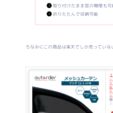
取り付けたまま窓の開閉も可
折りたたんで収納可能
ちなみにこの商品は楽天でしか売っていな
【
ー
サ
虫
テ
ツ
価
点