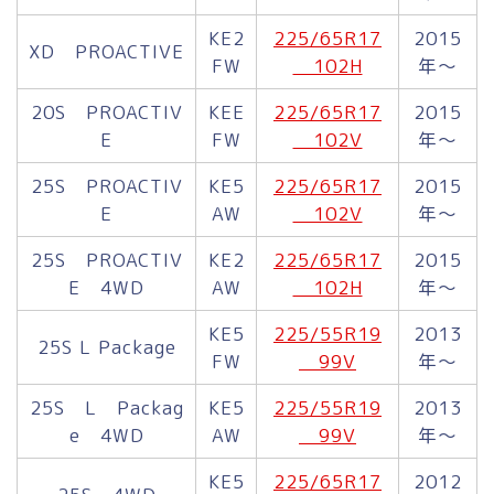
KE2
225/65R17
2015
XD PROACTIVE
FW
102H
年～
20S PROACTIV
KEE
225/65R17
2015
E
FW
102V
年～
25S PROACTIV
KE5
225/65R17
2015
E
AW
102V
年～
25S PROACTIV
KE2
225/65R17
2015
E 4WD
AW
102H
年～
KE5
225/55R19
2013
25S L Package
FW
99V
年～
25S L Packag
KE5
225/55R19
2013
e 4WD
AW
99V
年～
KE5
225/65R17
2012