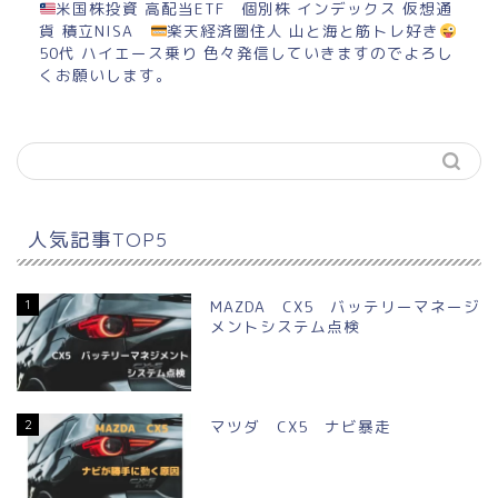
米国株投資 高配当ETF 個別株 インデックス 仮想通
貨 積立NISA
楽天経済圏住人 山と海と筋トレ好き
50代 ハイエース乗り 色々発信していきますのでよろし
くお願いします。
人気記事TOP5
1
MAZDA CX5 バッテリーマネージ
メントシステム点検
2
マツダ CX5 ナビ暴走